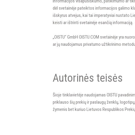
informacijos visapusiškumo, patikimumo ar tikrumo
dėl svetainėje pateiktos informacijos galimo kl
išskyrus atvejus, kai tai imperatyviai nustato L
keisti ar ištrinti svetainėje esančią informaciją.
„OISTU" GmbH OISTU.COM svetainėje yra nuorodų 
ar jų naudojamus privatumo užtikrinimo metodu
Autorinės teisės
Šioje tinklavietėje naudojamas OISTU pavadinimas
priklauso šių prekių ir paslaugų ženklų, logoti
žymenis bet kuriuo Lietuvos Respublikos Prekių