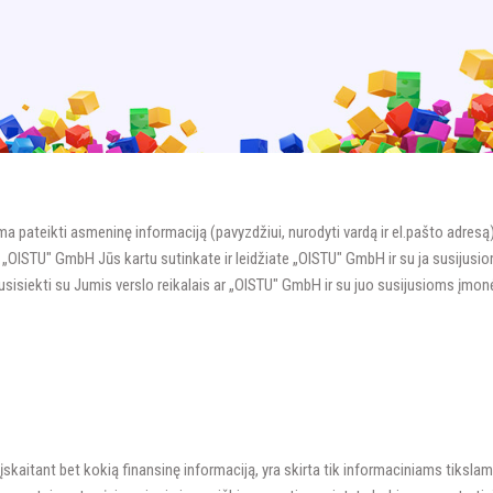
a pateikti asmeninę informaciją (pavyzdžiui, nurodyti vardą ir el.pašto adres
 „OISTU" GmbH Jūs kartu sutinkate ir leidžiate „OISTU" GmbH ir su ja susijusiom
sisiekti su Jumis verslo reikalais ar „OISTU" GmbH ir su juo susijusioms įmonėm
, įskaitant bet kokią finansinę informaciją, yra skirta tik informaciniams tiks