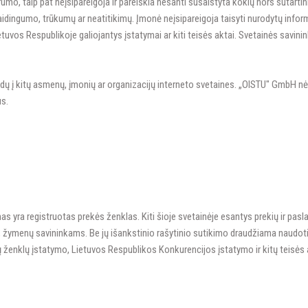
, taip pat neįsipareigoja ir pareiškia nesanti susaistyta kokių nors sutartinių 
aidingumo, trūkumų ar neatitikimų. Įmonė neįsipareigoja taisyti nurodytų info
ietuvos Respublikoje galiojantys įstatymai ar kiti teisės aktai. Svetainės savini
į kitų asmenų, įmonių ar organizacijų interneto svetaines. „OISTU" GmbH nėra
s.
 yra registruotas prekės ženklas. Kiti šioje svetainėje esantys prekių ir pasla
pų, žymenų savininkams. Be jų išankstinio rašytinio sutikimo draudžiama naudoti
 ženklų įstatymo, Lietuvos Respublikos Konkurencijos įstatymo ir kitų teisės