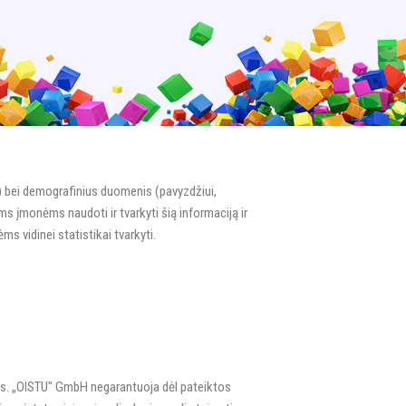
ą) bei demografinius duomenis (pavyzdžiui,
s įmonėms naudoti ir tvarkyti šią informaciją ir
s vidinei statistikai tvarkyti.
lams. „OISTU" GmbH negarantuoja dėl pateiktos