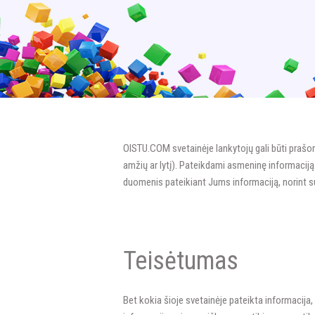
OISTU.COM svetainėje lankytojų gali būti prašom
amžių ar lytį). Pateikdami asmeninę informaciją
duomenis pateikiant Jums informaciją, norint su
Teisėtumas
Bet kokia šioje svetainėje pateikta informacija