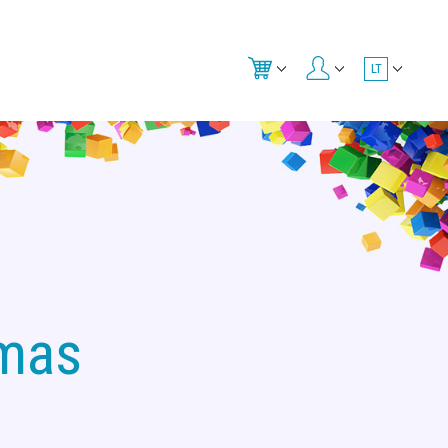
LT
imas