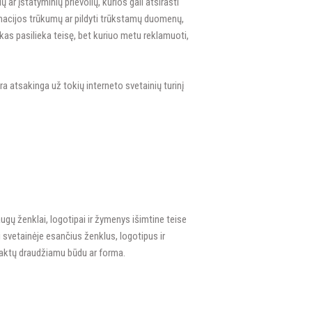
ar įstatyminių prievolių, kurios gali atsirasti
rmacijos trūkumų ar pildyti trūkstamų duomenų,
nkas pasilieka teisę, bet kuriuo metu reklamuoti,
 atsakinga už tokių interneto svetainių turinį
ugų ženklai, logotipai ir žymenys išimtine teise
 svetainėje esančius ženklus, logotipus ir
 aktų draudžiamu būdu ar forma.